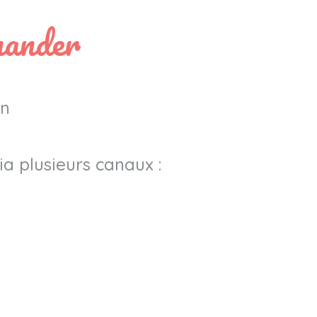
mander
n
a plusieurs canaux :