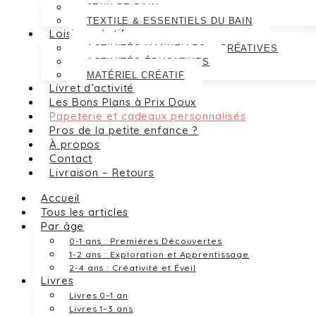
JEUX DE BAIN
TEXTILE & ESSENTIELS DU BAIN
Loisirs créatifs
ACTIVITÉS MANUELLES & CRÉATIVES
ACTIVITÉS ÉDUCATIVES
MATÉRIEL CRÉATIF
Livret d’activité
Les Bons Plans à Prix Doux
Papeterie et cadeaux personnalisés
Pros de la petite enfance ?
À propos
Contact
Livraison – Retours
Accueil
Tous les articles
Par âge
0-1 ans : Premières Découvertes
1-2 ans : Exploration et Apprentissage
2-4 ans : Créativité et Éveil
Livres
Livres 0–1 an
Livres 1–3 ans