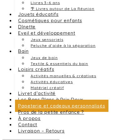
Livres 3–6 ans
🌴 Livres autour de La Réunion
Jouets éducatifs
Cosmétiques pour enfants
Dînette
Eveil et développement
Jeux sensoriels
Peluche d’aide à la séparation
Bain
Jeux de bain
Textile & essentiels du bain
Loisirs créatifs
Activités manuelles & créatives
Activités éducatives
Matériel créatif
Livret d’activité
Les Bons Plans à Prix Doux
Papeterie et cadeaux personnalisés
Pros de la petite enfance ?
À propos
Contact
Livraison – Retours