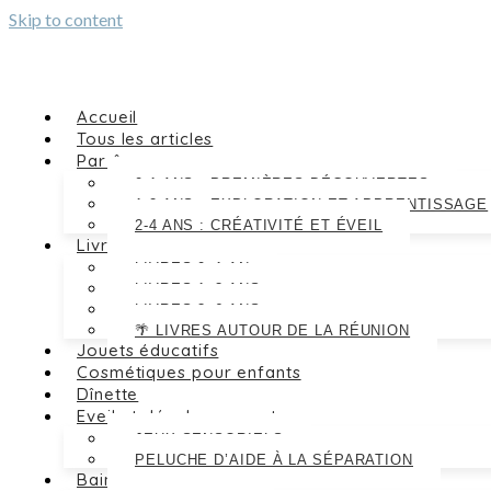
Skip to content
Accueil
Tous les articles
Par âge
0-1 ANS : PREMIÈRES DÉCOUVERTES
1-2 ANS : EXPLORATION ET APPRENTISSAGE
2-4 ANS : CRÉATIVITÉ ET ÉVEIL
Livres
LIVRES 0–1 AN
LIVRES 1–3 ANS
LIVRES 3–6 ANS
🌴 LIVRES AUTOUR DE LA RÉUNION
Jouets éducatifs
Cosmétiques pour enfants
Dînette
Eveil et développement
JEUX SENSORIELS
PELUCHE D’AIDE À LA SÉPARATION
Bain