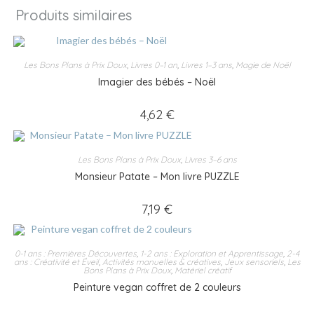
Produits similaires
Les Bons Plans à Prix Doux
,
Livres 0–1 an
,
Livres 1–3 ans
,
Magie de Noël
Imagier des bébés – Noël
4,62
€
Les Bons Plans à Prix Doux
,
Livres 3–6 ans
Monsieur Patate – Mon livre PUZZLE
7,19
€
0-1 ans : Premières Découvertes
,
1-2 ans : Exploration et Apprentissage
,
2-4
ans : Créativité et Éveil
,
Activités manuelles & créatives
,
Jeux sensoriels
,
Les
Bons Plans à Prix Doux
,
Matériel créatif
Peinture vegan coffret de 2 couleurs