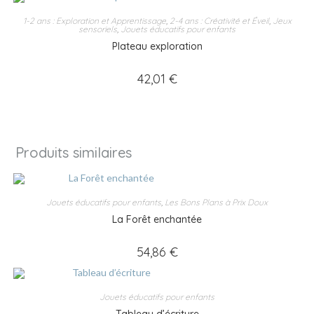
1-2 ans : Exploration et Apprentissage
,
2-4 ans : Créativité et Éveil
,
Jeux
sensoriels
,
Jouets éducatifs pour enfants
Plateau exploration
42,01
€
Produits similaires
Jouets éducatifs pour enfants
,
Les Bons Plans à Prix Doux
La Forêt enchantée
54,86
€
Jouets éducatifs pour enfants
Tableau d’écriture