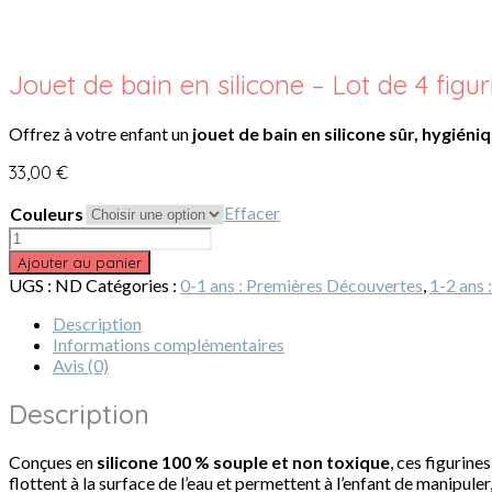
Jouet de bain en silicone – Lot de 4 figu
Offrez à votre enfant un
jouet de bain en silicone sûr, hygiéni
33,00
€
Effacer
Couleurs
quantité
de
Ajouter au panier
Jouet
UGS :
ND
Catégories :
0-1 ans : Premières Découvertes
,
1-2 ans 
de
bain
Description
en
Informations complémentaires
silicone
Avis (0)
–
Lot
Description
de
4
Conçues en
silicone 100 % souple et non toxique
, ces figurin
figurines
flottent à la surface de l’eau et permettent à l’enfant de manipuler
–