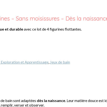
rines – Sans moisissures – Dès la naissanc
que et durable
avec ce lot de 4 figurines flottantes.
: Exploration et Apprentissage
,
Jeux de bain
es de bain sont adaptées
dès la naissance
. Leur matière douce est i
, remplir, verser et observer.