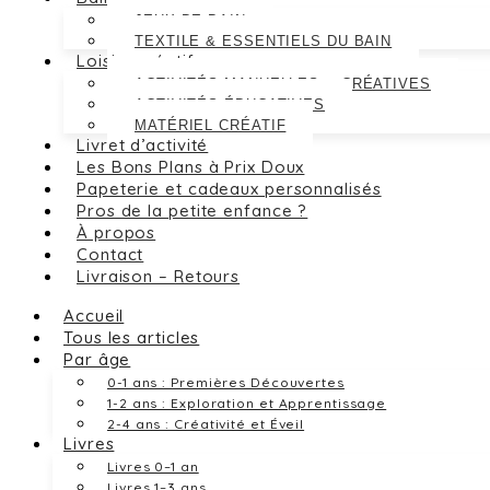
JEUX DE BAIN
TEXTILE & ESSENTIELS DU BAIN
Loisirs créatifs
ACTIVITÉS MANUELLES & CRÉATIVES
ACTIVITÉS ÉDUCATIVES
MATÉRIEL CRÉATIF
Livret d’activité
Les Bons Plans à Prix Doux
Papeterie et cadeaux personnalisés
Pros de la petite enfance ?
À propos
Contact
Livraison – Retours
Accueil
Tous les articles
Par âge
0-1 ans : Premières Découvertes
1-2 ans : Exploration et Apprentissage
2-4 ans : Créativité et Éveil
Livres
Livres 0–1 an
Livres 1–3 ans