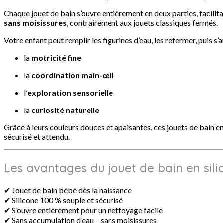
Sans
Chaque jouet de bain s’ouvre entièrement en deux parties, facilita
moisissures
sans moisissures
, contrairement aux jouets classiques fermés.
–
Dès
Votre enfant peut remplir les figurines d’eau, les refermer, puis s’
la
naissance
la
motricité fine
la
coordination main-œil
l’
exploration sensorielle
la
curiosité naturelle
Grâce à leurs couleurs douces et apaisantes, ces jouets de bain en
sécurisé et attendu.
Les avantages du jouet de bain en sili
✔ Jouet de bain bébé dès la naissance
✔ Silicone 100 % souple et sécurisé
✔ S’ouvre entièrement pour un nettoyage facile
✔ Sans accumulation d’eau – sans moisissures