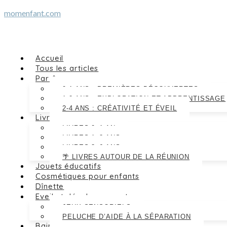
Skip
momenfant.com
to
content
Accueil
Tous les articles
Par âge
0-1 ANS : PREMIÈRES DÉCOUVERTES
1-2 ANS : EXPLORATION ET APPRENTISSAGE
2-4 ANS : CRÉATIVITÉ ET ÉVEIL
Livres
LIVRES 0–1 AN
LIVRES 1–3 ANS
LIVRES 3–6 ANS
🌴 LIVRES AUTOUR DE LA RÉUNION
Jouets éducatifs
Cosmétiques pour enfants
Dînette
Eveil et développement
JEUX SENSORIELS
PELUCHE D’AIDE À LA SÉPARATION
Bain