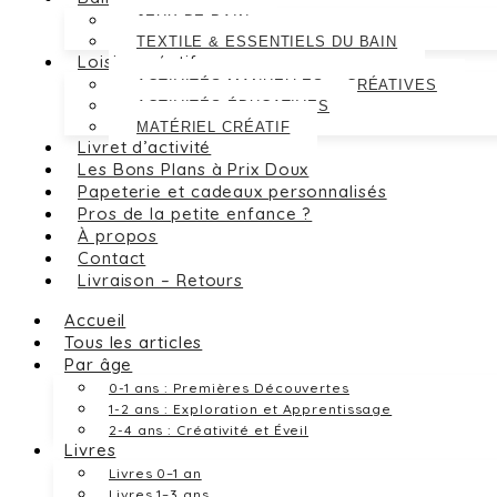
JEUX DE BAIN
TEXTILE & ESSENTIELS DU BAIN
Loisirs créatifs
ACTIVITÉS MANUELLES & CRÉATIVES
ACTIVITÉS ÉDUCATIVES
MATÉRIEL CRÉATIF
Livret d’activité
Les Bons Plans à Prix Doux
Papeterie et cadeaux personnalisés
Pros de la petite enfance ?
À propos
Contact
Livraison – Retours
Accueil
Tous les articles
Par âge
0-1 ans : Premières Découvertes
1-2 ans : Exploration et Apprentissage
2-4 ans : Créativité et Éveil
Livres
Livres 0–1 an
Livres 1–3 ans