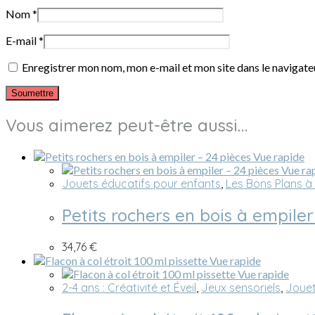
Nom
*
E-mail
*
Enregistrer mon nom, mon e-mail et mon site dans le navigat
Vous aimerez peut-être aussi…
Vue rapide
Vue ra
Jouets éducatifs pour enfants
,
Les Bons Plans à
Petits rochers en bois à empiler
34,76
€
Vue rapide
Vue rapide
2-4 ans : Créativité et Éveil
,
Jeux sensoriels
,
Jouet