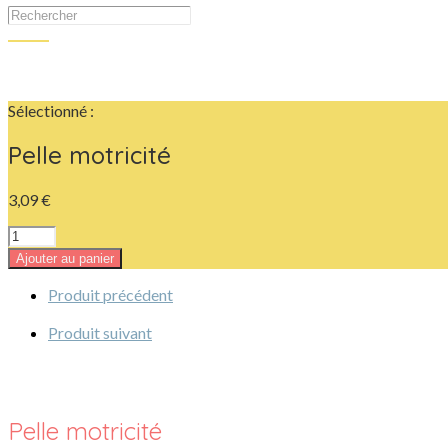
Sélectionné :
Pelle motricité
3,09
€
quantité
de
Ajouter au panier
Pelle
motricité
Produit précédent
Produit suivant
Pelle motricité