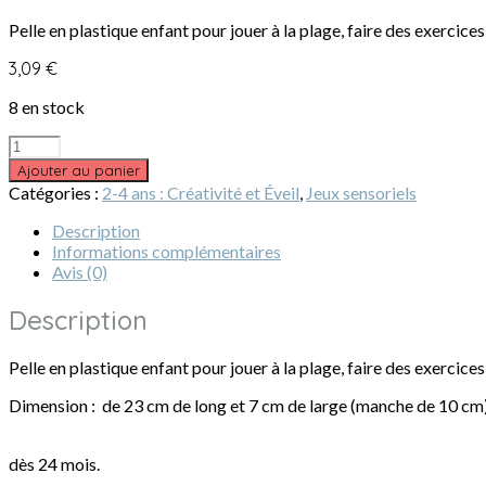
Pelle en plastique enfant pour jouer à la plage, faire des exercice
3,09
€
8 en stock
quantité
de
Ajouter au panier
Pelle
Catégories :
2-4 ans : Créativité et Éveil
,
Jeux sensoriels
motricité
Description
Informations complémentaires
Avis (0)
Description
Pelle en plastique enfant pour jouer à la plage, faire des exercic
Dimension :
de 23 cm de long et 7 cm de large (manche de 10 cm
dès 24 mois.