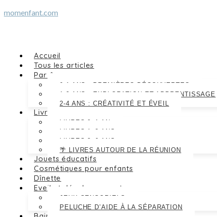
Skip
momenfant.com
to
content
Accueil
Tous les articles
Par âge
0-1 ANS : PREMIÈRES DÉCOUVERTES
1-2 ANS : EXPLORATION ET APPRENTISSAGE
2-4 ANS : CRÉATIVITÉ ET ÉVEIL
Livres
LIVRES 0–1 AN
LIVRES 1–3 ANS
LIVRES 3–6 ANS
🌴 LIVRES AUTOUR DE LA RÉUNION
Jouets éducatifs
Cosmétiques pour enfants
Dînette
Eveil et développement
JEUX SENSORIELS
PELUCHE D’AIDE À LA SÉPARATION
Bain