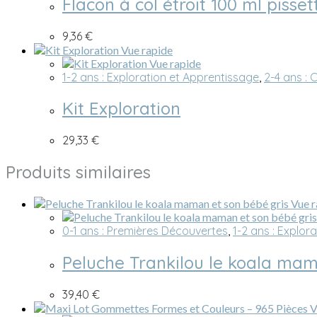
Flacon à col étroit 100 ml pisset
9,36
€
Vue rapide
Vue rapide
1-2 ans : Exploration et Apprentissage
,
2-4 ans : C
Kit Exploration
29,33
€
Produits similaires
Vue r
0-1 ans : Premières Découvertes
,
1-2 ans : Explor
Peluche Trankilou le koala mam
39,40
€
V