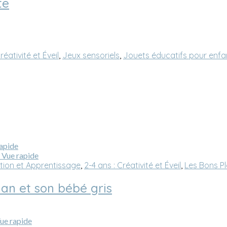
te
réativité et Éveil
,
Jeux sensoriels
,
Jouets éducatifs pour enfa
apide
Vue rapide
ation et Apprentissage
,
2-4 ans : Créativité et Éveil
,
Les Bons Pl
an et son bébé gris
ue rapide