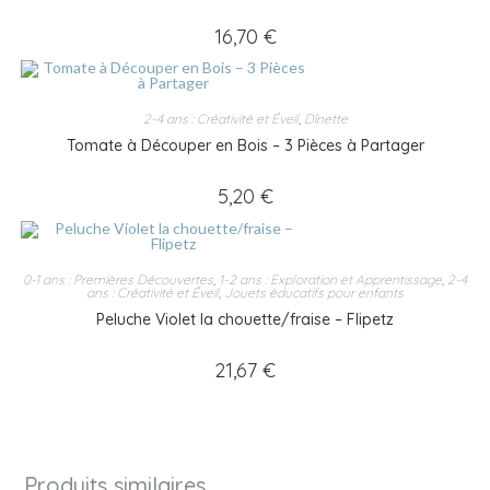
16,70
€
2-4 ans : Créativité et Éveil
,
Dînette
Tomate à Découper en Bois – 3 Pièces à Partager
5,20
€
0-1 ans : Premières Découvertes
,
1-2 ans : Exploration et Apprentissage
,
2-4
ans : Créativité et Éveil
,
Jouets éducatifs pour enfants
Peluche Violet la chouette/fraise – Flipetz
21,67
€
Produits similaires