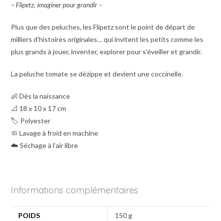
– Flipetz, imaginer pour grandir –
Plus que des peluches, les Flipetz sont le point de départ de
milliers d’histoires originales… qui invitent les petits comme les
plus grands à jouer, inventer, explorer pour s’éveiller et grandir.
La peluche tomate se dézippe et devient une coccinelle.
👶 Dès la naissance
📐 18 x 10 x 17 cm
🏷️ Polyester
🧼 Lavage à froid en machine
☁️ Séchage à l’air libre
Informations complémentaires
POIDS
150 g