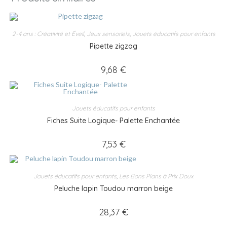
2-4 ans : Créativité et Éveil
,
Jeux sensoriels
,
Jouets éducatifs pour enfants
Pipette zigzag
9,68
€
Jouets éducatifs pour enfants
Fiches Suite Logique- Palette Enchantée
7,53
€
Jouets éducatifs pour enfants
,
Les Bons Plans à Prix Doux
Peluche lapin Toudou marron beige
28,37
€