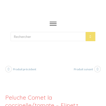
Produit précédent
Produit suivant
Peluche Comet la
coccinelle/tomate – Flipetz