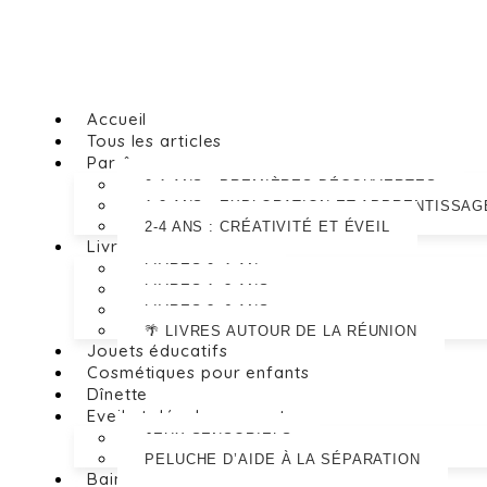
Accueil
Tous les articles
Par âge
0-1 ANS : PREMIÈRES DÉCOUVERTES
1-2 ANS : EXPLORATION ET APPRENTISSAG
2-4 ANS : CRÉATIVITÉ ET ÉVEIL
Livres
LIVRES 0–1 AN
LIVRES 1–3 ANS
LIVRES 3–6 ANS
🌴 LIVRES AUTOUR DE LA RÉUNION
Jouets éducatifs
Cosmétiques pour enfants
Dînette
Eveil et développement
JEUX SENSORIELS
PELUCHE D’AIDE À LA SÉPARATION
Bain