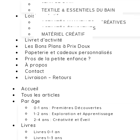
JEUX DE BAIN
TEXTILE & ESSENTIELS DU BAIN
Loisirs créatifs
ACTIVITÉS MANUELLES & CRÉATIVES
ACTIVITÉS ÉDUCATIVES
MATÉRIEL CRÉATIF
Livret d’activité
Les Bons Plans à Prix Doux
Papeterie et cadeaux personnalisés
Pros de la petite enfance ?
À propos
Contact
Livraison – Retours
Accueil
Tous les articles
Par âge
0-1 ans : Premières Découvertes
1-2 ans : Exploration et Apprentissage
2-4 ans : Créativité et Éveil
Livres
Livres 0–1 an
Livres 1–3 ans