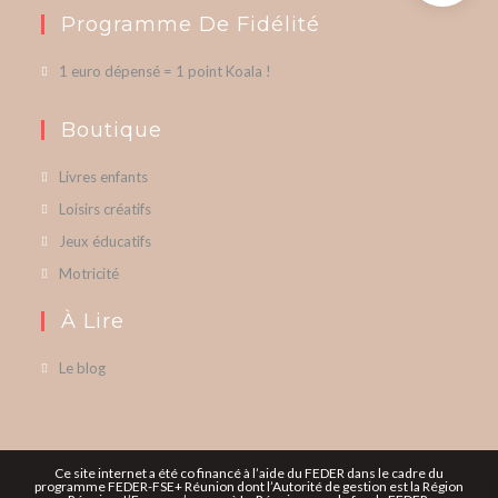
Programme De Fidélité
1 euro dépensé = 1 point Koala !
Boutique
Livres enfants
Loisirs créatifs
Jeux éducatifs
Motricité
À Lire
Le blog
Ce site internet a été co financé à l’aide du FEDER dans le cadre du
programme FEDER-FSE+ Réunion dont l’Autorité de gestion est la Région