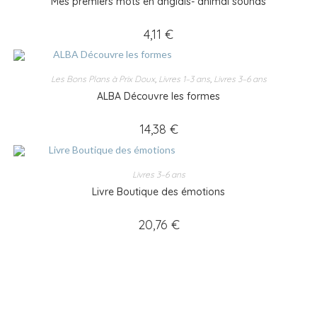
Mes premiers mots en anglais- animal sounds
4,11
€
Les Bons Plans à Prix Doux
,
Livres 1–3 ans
,
Livres 3–6 ans
ALBA Découvre les formes
14,38
€
Livres 3–6 ans
Livre Boutique des émotions
20,76
€