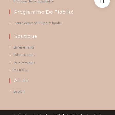
Politique de confidentialité
Programme De Fidélité
1 euro dépensé = 1 point Koala !
Boutique
Livres enfants
Loisirs créatifs
Jeux éducatifs
Motricité
À Lire
Le blog