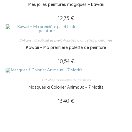
Mes jolies peintures magiques – kawaii
12,75
€
2-4 ans : Créativité et Éveil
,
Activités manuelles & créatives
Kawaii – Ma première palette de peinture
10,54
€
Activités manuelles & créatives
Masques à Colorier Animaux – 7 Motifs
13,40
€