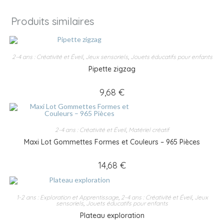
Produits similaires
2-4 ans : Créativité et Éveil
,
Jeux sensoriels
,
Jouets éducatifs pour enfants
Pipette zigzag
9,68
€
2-4 ans : Créativité et Éveil
,
Matériel créatif
Maxi Lot Gommettes Formes et Couleurs – 965 Pièces
14,68
€
1-2 ans : Exploration et Apprentissage
,
2-4 ans : Créativité et Éveil
,
Jeux
sensoriels
,
Jouets éducatifs pour enfants
Plateau exploration