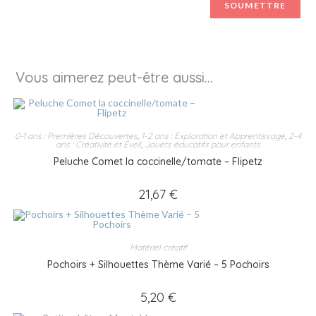
Vous aimerez peut-être aussi…
0-1 ans : Premières Découvertes
,
1-2 ans : Exploration et Apprentissage
,
2-4
ans : Créativité et Éveil
,
Jouets éducatifs pour enfants
Peluche Comet la coccinelle/tomate – Flipetz
21,67
€
Matériel créatif
Pochoirs + Silhouettes Thème Varié – 5 Pochoirs
5,20
€