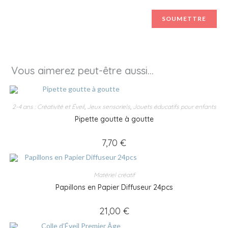
Vous aimerez peut-être aussi…
2-4 ans : Créativité et Éveil
,
Jeux sensoriels
,
Jouets éducatifs pour enfants
Pipette goutte à goutte
7,70
€
Matériel créatif
Papillons en Papier Diffuseur 24pcs
21,00
€