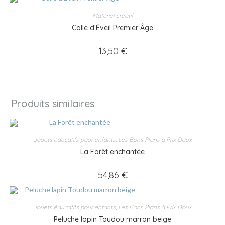
Matériel créatif
Colle d’Éveil Premier Âge
13,50
€
Produits similaires
Jouets éducatifs pour enfants
,
Les Bons Plans à Prix Doux
La Forêt enchantée
54,86
€
Jouets éducatifs pour enfants
,
Les Bons Plans à Prix Doux
Peluche lapin Toudou marron beige