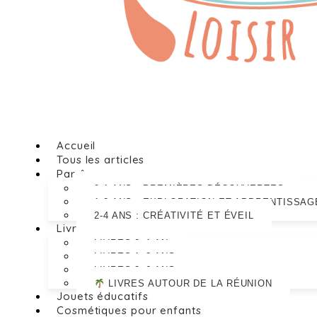
Accueil
Tous les articles
Par âge
0-1 ANS : PREMIÈRES DÉCOUVERTES
1-2 ANS : EXPLORATION ET APPRENTISSAG
2-4 ANS : CRÉATIVITÉ ET ÉVEIL
Livres
LIVRES 0–1 AN
LIVRES 1–3 ANS
LIVRES 3–6 ANS
LIVRES AUTOUR DE LA RÉUNION
Jouets éducatifs
Cosmétiques pour enfants