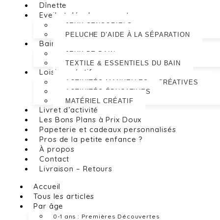
Dînette
Eveil et développement
JEUX SENSORIELS
PELUCHE D’AIDE À LA SÉPARATION
Bain
JEUX DE BAIN
TEXTILE & ESSENTIELS DU BAIN
Loisirs créatifs
ACTIVITÉS MANUELLES & CRÉATIVES
ACTIVITÉS ÉDUCATIVES
MATÉRIEL CRÉATIF
Livret d’activité
Les Bons Plans à Prix Doux
Papeterie et cadeaux personnalisés
Pros de la petite enfance ?
À propos
Contact
Livraison – Retours
Accueil
Tous les articles
Par âge
0-1 ans : Premières Découvertes